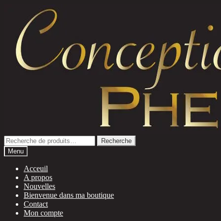
Aller
Aller
à
au
la
contenu
navigation
Recherche
Recherche
pour :
Menu
Acceuil
A propos
Nouvelles
Bienvenue dans ma boutique
Contact
Mon compte