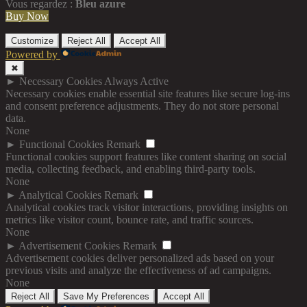
Vous regardez :
Bleu azure
Buy Now
Customize
Reject All
Accept All
Powered by
✖
►
Necessary Cookies
Always Active
Necessary cookies enable essential site features like secure log-ins
and consent preference adjustments. They do not store personal
data.
None
►
Functional Cookies
Remark
Functional cookies support features like content sharing on social
media, collecting feedback, and enabling third-party tools.
None
►
Analytical Cookies
Remark
Analytical cookies track visitor interactions, providing insights on
metrics like visitor count, bounce rate, and traffic sources.
None
►
Advertisement Cookies
Remark
Advertisement cookies deliver personalized ads based on your
previous visits and analyze the effectiveness of ad campaigns.
None
Reject All
Save My Preferences
Accept All