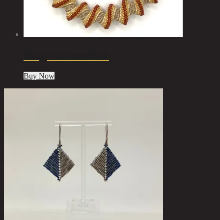
Beige caramélisé
Buy Now