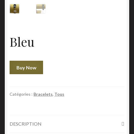
Bleu
quantité
Buy Now
de
Bleu
Catégories :
Bracelets
,
Tous
DESCRIPTION