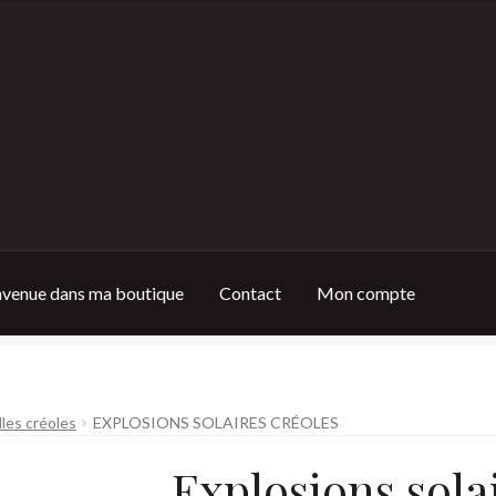
nvenue dans ma boutique
Contact
Mon compte
e
Contact
Mon compte
Nouvelles
Panier
lles créoles
EXPLOSIONS SOLAIRES CRÉOLES
e retours
Validation de la commande
Explosions sola