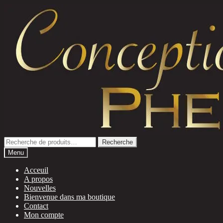
Aller
Aller
à
au
la
contenu
navigation
Recherche
Recherche
pour :
Menu
Acceuil
A propos
Nouvelles
Bienvenue dans ma boutique
Contact
Mon compte