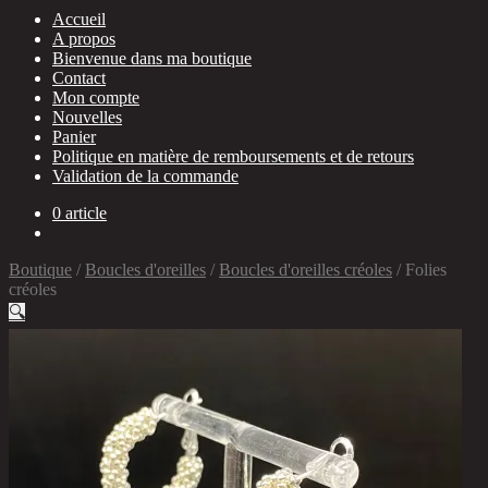
Accueil
A propos
Bienvenue dans ma boutique
Contact
Mon compte
Nouvelles
Panier
Politique en matière de remboursements et de retours
Validation de la commande
0 article
Boutique
/
Boucles d'oreilles
/
Boucles d'oreilles créoles
/
Folies
créoles
🔍