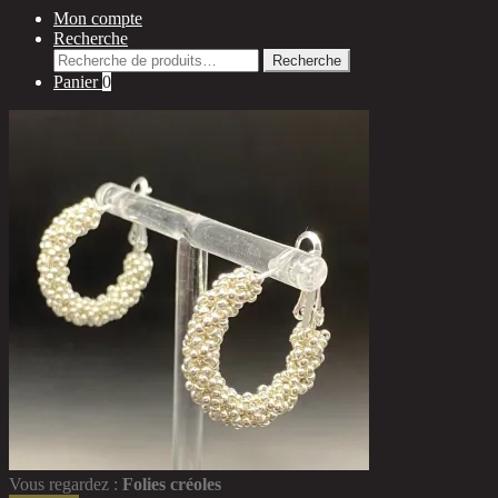
Mon compte
Recherche
Recherche
Recherche
pour :
Panier
0
Vous regardez :
Folies créoles