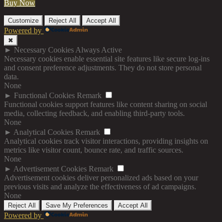
Buy Now
Customize
Reject All
Accept All
Powered by
✖
►
Necessary Cookies
Always Active
Necessary cookies enable essential site features like secure log-ins
and consent preference adjustments. They do not store personal
data.
None
►
Functional Cookies
Remark
Functional cookies support features like content sharing on social
media, collecting feedback, and enabling third-party tools.
None
►
Analytical Cookies
Remark
Analytical cookies track visitor interactions, providing insights on
metrics like visitor count, bounce rate, and traffic sources.
None
►
Advertisement Cookies
Remark
Advertisement cookies deliver personalized ads based on your
previous visits and analyze the effectiveness of ad campaigns.
None
Reject All
Save My Preferences
Accept All
Powered by