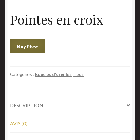
Pointes en croix
quantité
Buy Now
de
Pointes
en
croix
Catégories :
Boucles d'oreilles
,
Tous
DESCRIPTION
AVIS (0)