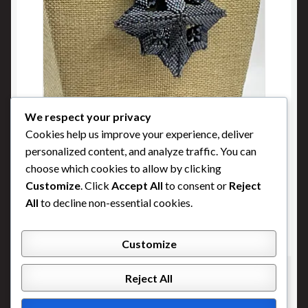
We respect your privacy
Étoile 3D
Cookies help us improve your experience, deliver
personalized content, and analyze traffic. You can
Buy Now
choose which cookies to allow by clicking
Customize
. Click
Accept All
to consent or
Reject
All
to decline non-essential cookies.
Customize
Reject All
© Conception Phenix 2023, Photos d'acceuil : Avril
Franco, Affiche : Frida Franco