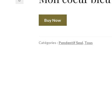
🔍
quantité
Buy Now
de
Mon
coeur
bleu
Catégories :
Pendentif Seul
,
Tous