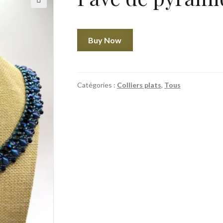
🔍
quantité
Buy Now
de
Pavé
de
pyramides
Catégories :
Colliers plats
,
Tous