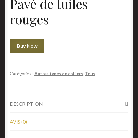
Pavé de tuiles
rouges
quantité
Buy Now
de
Pavé
de
tuiles
Catégories :
Autres types de colliers
,
Tous
rouges
DESCRIPTION
AVIS (0)