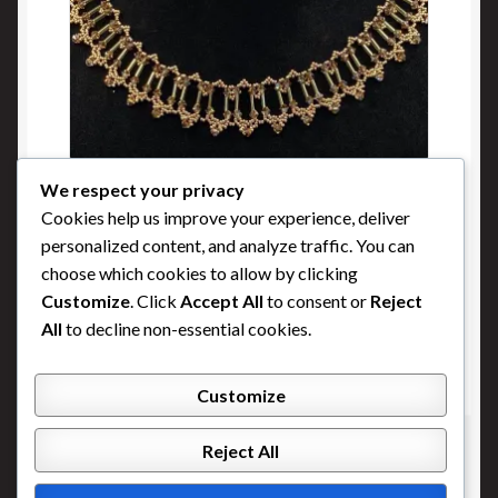
We respect your privacy
Chandelier doré
Cookies help us improve your experience, deliver
Buy Now
personalized content, and analyze traffic. You can
choose which cookies to allow by clicking
Customize
. Click
Accept All
to consent or
Reject
All
to decline non-essential cookies.
Customize
Reject All
© Conception Phenix 2023, Photos d'acceuil : Avril
Franco, Affiche : Frida Franco