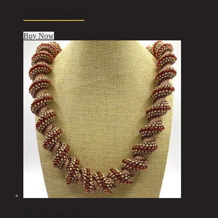
Vert mousse
Buy Now
Taupe brulée