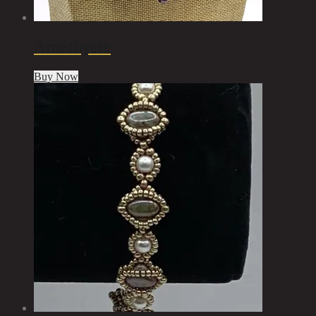
Améthyste
Buy Now