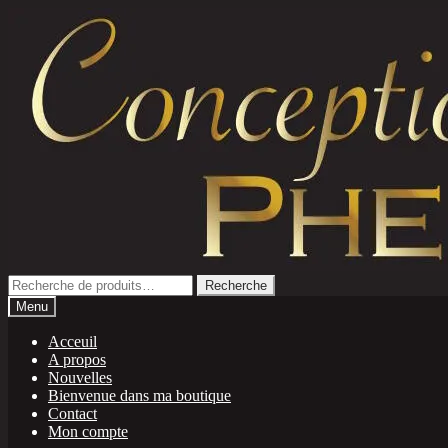
Aller
Aller
à
au
la
contenu
navigation
Recherche
Recherche
pour :
Menu
Acceuil
A propos
Nouvelles
Bienvenue dans ma boutique
Contact
Mon compte