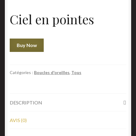
Ciel en pointes
quantité
Buy Now
de
Ciel
en
pointes
Catégories :
Boucles d'oreilles
,
Tous
DESCRIPTION
AVIS (0)