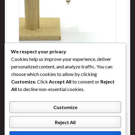
We respect your privacy
Croissants bleutés
Cookies help us improve your experience, deliver
personalized content, and analyze traffic. You can
Buy Now
choose which cookies to allow by clicking
Customize
. Click
Accept All
to consent or
Reject
All
to decline non-essential cookies.
Customize
Reject All
© Conception Phenix 2023, Photos d'acceuil : Avril
Franco, Affiche : Frida Franco