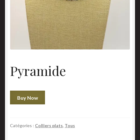
Panier
Politique en matière de remboursements et de retours
Validation de la commande
Pyramide
quantité
Buy Now
de
Pyramide
Catégories :
Colliers plats
,
Tous