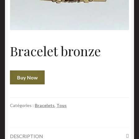
Bracelet bronze
quantité
Buy Now
de
Bracelet
bronze
Catégories :
Bracelets
,
Tous
DESCRIPTION