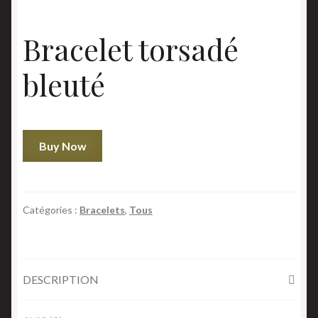
Bracelet torsadé
bleuté
quantité
Buy Now
de
Bracelet
torsadé
bleuté
Catégories :
Bracelets
,
Tous
DESCRIPTION